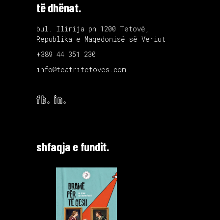
të dhënat.
bul. Ilirija pn 1200 Tetovë,
Republika e Maqedonisë së Veriut
+389 44 351 230
info@teatritetoves.com
fb.
in.
shfaqja e fundit.