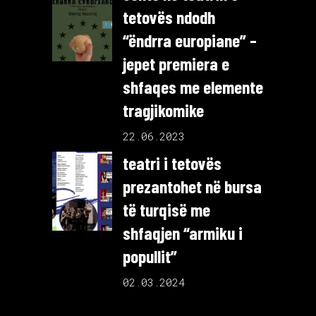
tetovës ndodh
“ëndrra europiane” –
jepet premiera e
shfaqes me elemente
tragjikomike
22.06.2023
teatri i tetovës
prezantohet në bursa
të turqisë me
shfaqjen “armiku i
popullit”
02.03.2024