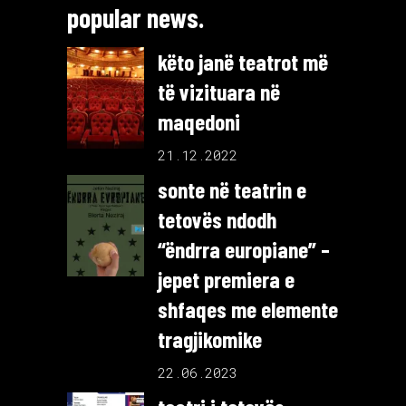
popular news.
këto janë teatrot më
të vizituara në
maqedoni
21.12.2022
sonte në teatrin e
tetovës ndodh
“ëndrra europiane” –
jepet premiera e
shfaqes me elemente
tragjikomike
22.06.2023