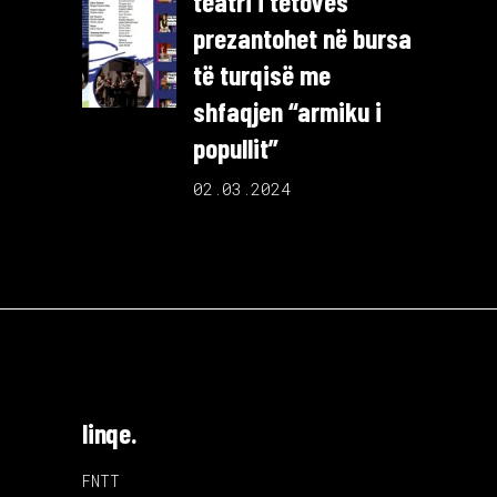
teatri i tetovës
prezantohet në bursa
të turqisë me
shfaqjen “armiku i
popullit”
02.03.2024
linqe.
FNTT