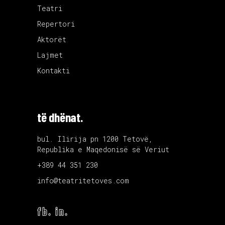
Teatri
Repertori
Aktorët
Lajmet
Kontakti
të dhënat.
bul. Ilirija pn 1200 Tetovë,
Republika e Maqedonisë së Veriut
+389 44 351 230
info@teatritetoves.com
fb.
in.