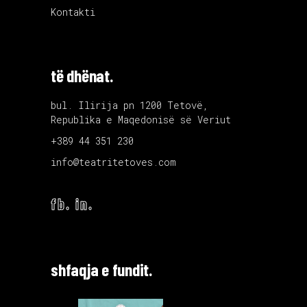
Kontakti
të dhënat.
bul. Ilirija pn 1200 Tetovë,
Republika e Maqedonisë së Veriut
+389 44 351 230
info@teatritetoves.com
fb.
in.
shfaqja e fundit.