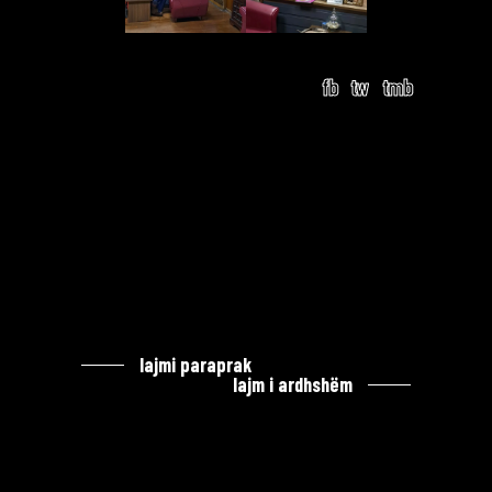
fb
tw
tmb
lajmi paraprak
lajm i ardhshëm