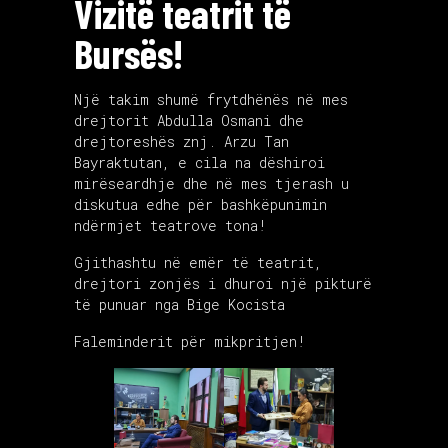
Vizitë teatrit të
Bursës!
Një takim shumë frytdhënës në mes
drejtorit Abdulla Osmani dhe
drejtoreshës znj. Arzu Tan
Bayraktutan, e cila na dëshiroi
mirëseardhje dhe në mes tjerash u
diskutua edhe për bashkëpunimin
ndërmjet teatrove tona!
Gjithashtu në emër të teatrit,
drejtori zonjës i dhuroi një pikturë
të punuar nga Bige Kocista
Faleminderit për mikpritjen!