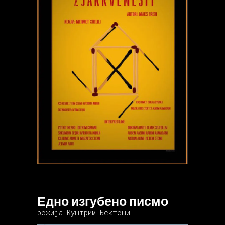
Едно изгубено писмо
режија Куштрим Бектеши