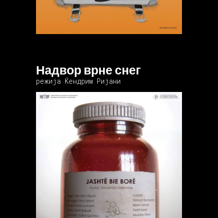
Надвор врне снег
режија Ќендрим Ријани