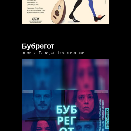
Бубрегот
режија Маријан Георгиевски