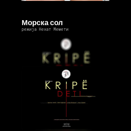
Морска сол
режија Нехат Мемети