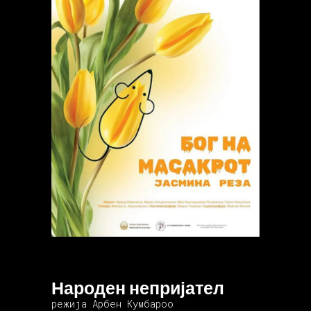
Народен непријател
режија Арбен Кумбароо