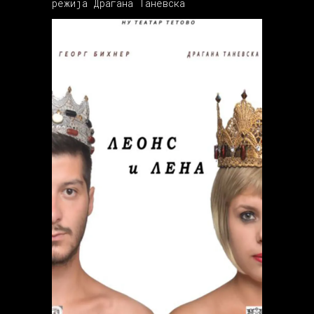
режија Драгана Таневска