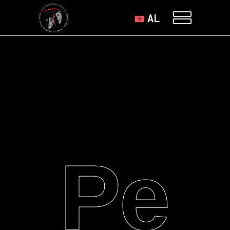
AL
Ре