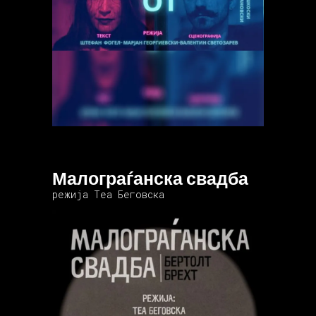
Малограѓанска свадба
режија Теа Беговска