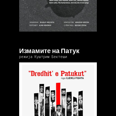
Измамите на Патук
режија Куштрим Бектеши