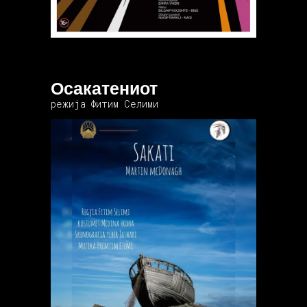
Осакатениот
режија Фитим Селими