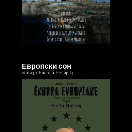
Европски сон
режија Блерта Незирај