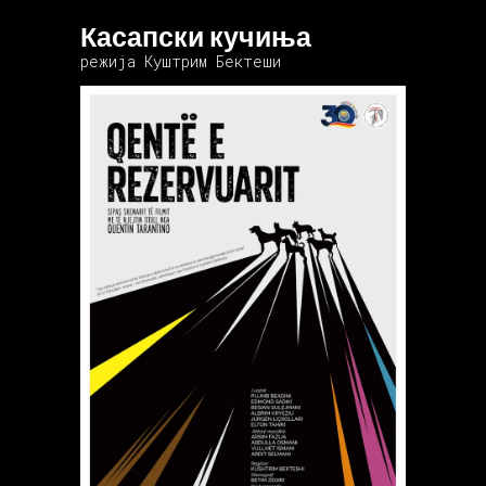
Касапски кучиња
режија Куштрим Бектеши