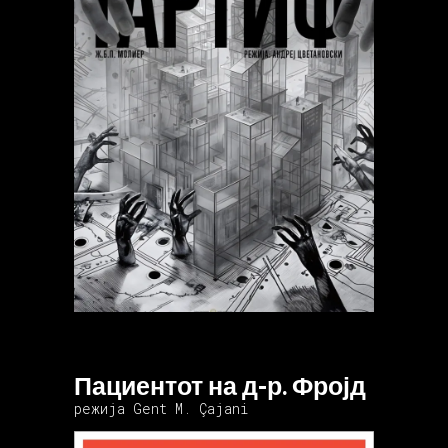
Пациентот на д-р. Фројд
режија Gent M. Çajani