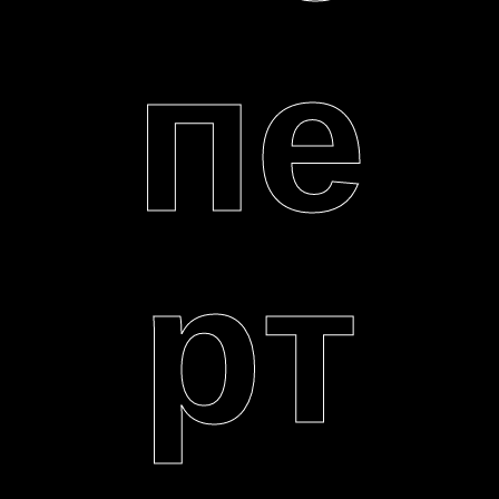
пе
рт