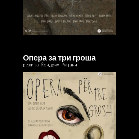
Опера за три гроша
режија Ќендрим Ријани