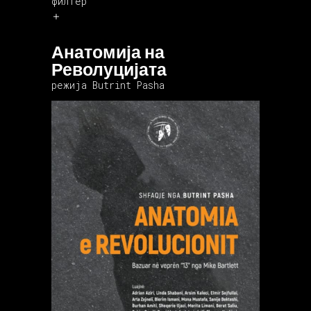
филтер
Анатомија на
Револуцијата
режија Butrint Pasha