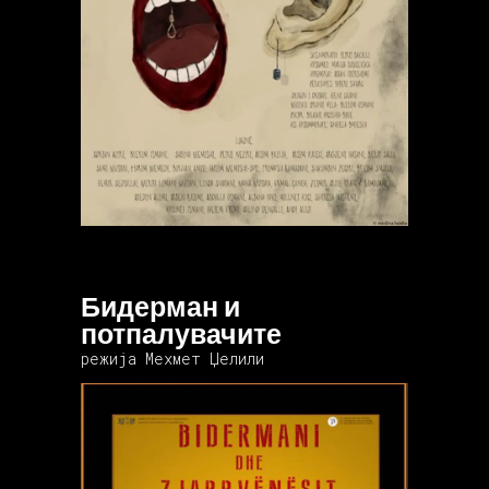
Бидерман и
потпалувачите
режија Мехмет Џелили