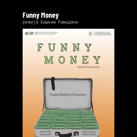
Funny Money
режија Башким Рамадани