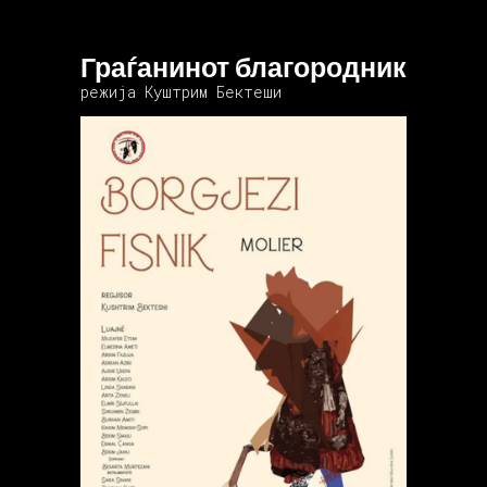
Граѓанинот благородник
режија Куштрим Бектеши