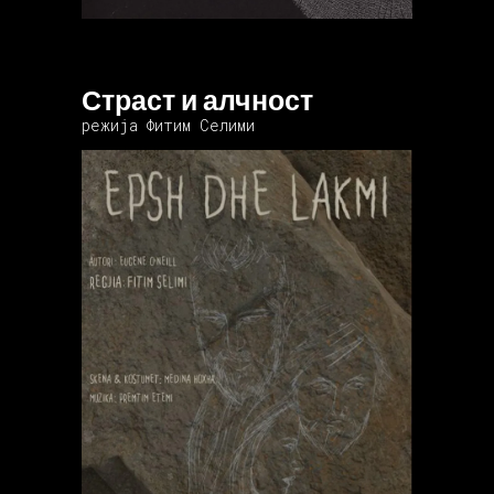
Страст и алчност
режија Фитим Селими