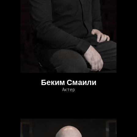
Беким Смаили
Актер