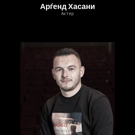
Арѓенд Хасани
Актер