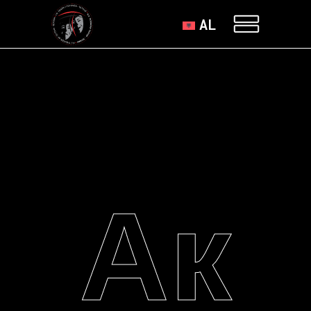
AL
Ак