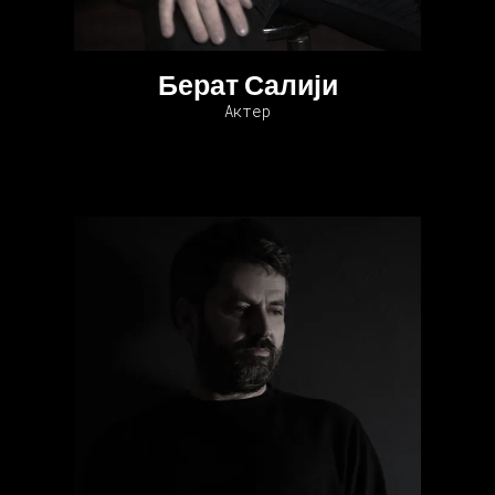
Берат Салији
Актер