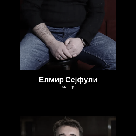
Елмир Сејфули
Актер