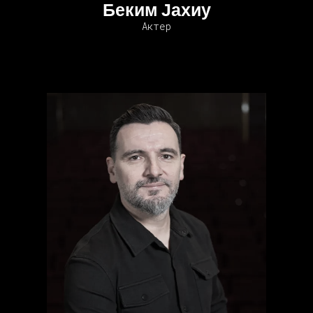
Беким Јахиу
Актер