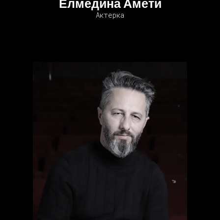
Елмедина Амети
Актерка