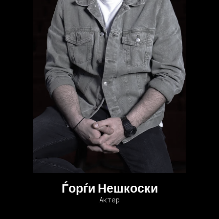
Ѓорѓи Нешкоски
Актер