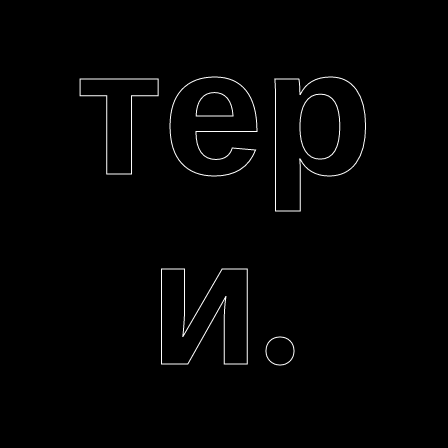
тер
и.