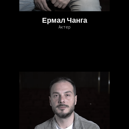
Ермал Чанга
Актер