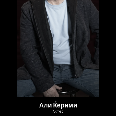
Али Ќерими
Актер