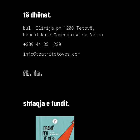
të dhënat.
bul. Ilirija pn 1200 Tetovë,
Republika e Maqedonisë së Veriut
+389 44 351 230
info@teatritetoves.com
fb.
in.
shfaqja e fundit.