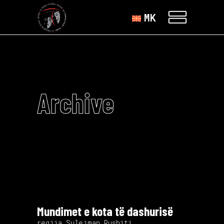
MK
Archive
Mundimet e kota të dashurisë
regjia Sulejman Rushiti