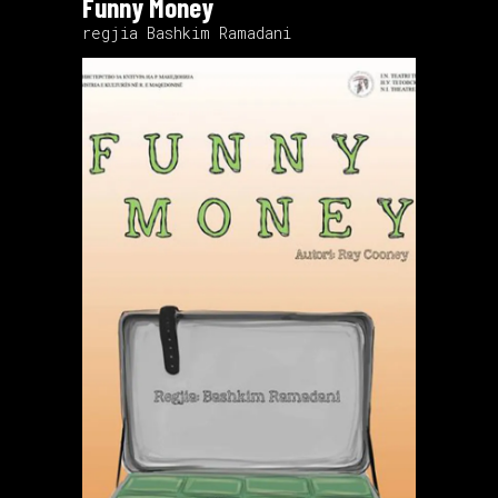
Funny Money
regjia Bashkim Ramadani