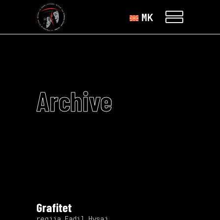
MK
Archive
Grafitet
regjia Fadil Hysaj