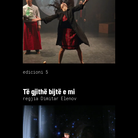
edicioni 5
Të gjithë bijtë e mi
regjia Dimitar Elenov