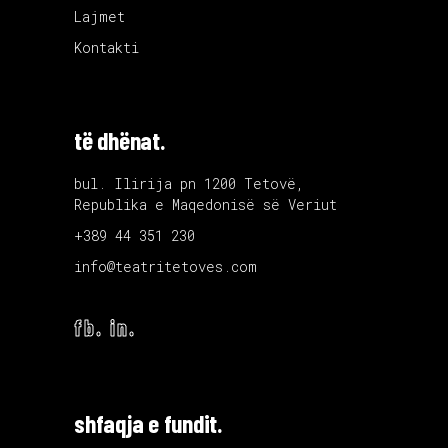
Lajmet
Kontakti
të dhënat.
bul. Ilirija pn 1200 Tetovë,
Republika e Maqedonisë së Veriut
+389 44 351 230
info@teatritetoves.com
fb.
in.
shfaqja e fundit.