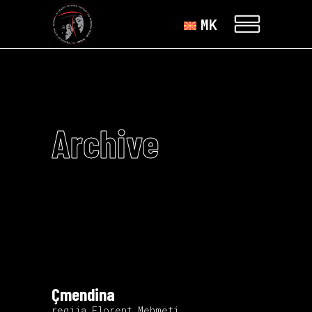
MK
Archive
Çmendina
regjia Florent Mehmeti