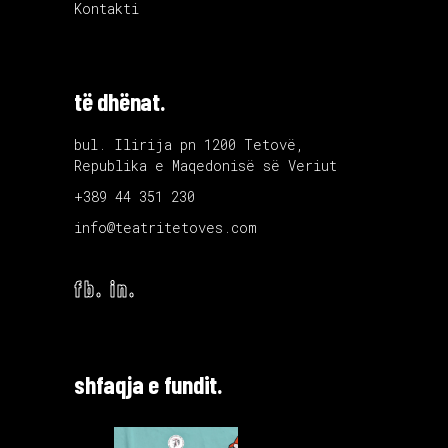
Kontakti
të dhënat.
bul. Ilirija pn 1200 Tetovë,
Republika e Maqedonisë së Veriut
+389 44 351 230
info@teatritetoves.com
fb.
in.
shfaqja e fundit.