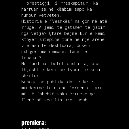
– prestigji, i rraskapitur, ka
harruar se në këmbim sapo ka
humbur vetveten.
Historia e “Veshkës” na çon në atë
rrugë. A jemi të gatshëm të japim
nga vetja? Çfarë bëjmë kur e kemi
kthyer shtëpinë tonë në një arenë
vlerash të dështuara, duke u
ushqyer me demonët tanë të
fshehur?
Në fund na mbetet dashuria, ose
thjesht e kemi përtypur, e kemi
shkelur.
Besoja se publika do të ketë
mundësinë të njohë forcën e tyre
më të fshehtë shkatërruese që
flenë në secilin prej nesh.
premiera: