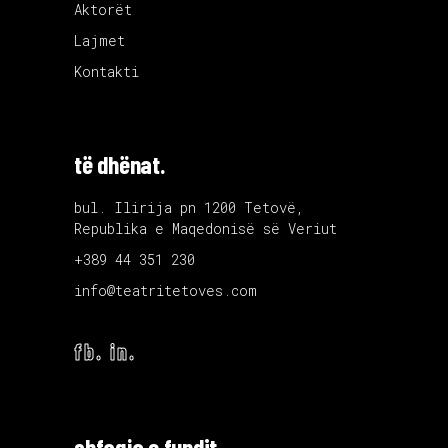
Aktorët
Lajmet
Kontakti
të dhënat.
bul. Ilirija pn 1200 Tetovë,
Republika e Maqedonisë së Veriut
+389 44 351 230
info@teatritetoves.com
fb.
in.
shfaqja e fundit.