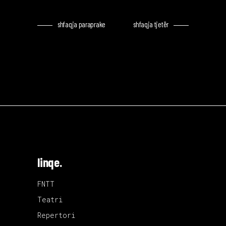
shfaqja paraprake
shfaqja tjetër
linqe.
FNTT
Teatri
Repertori