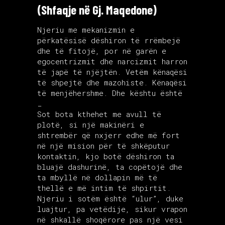
(Shfaqje në Gj. Maqedone)
Njeriu me mekanizmin e
përkatësisë dëshiron të rrëmbejë
dhe të fitojë, por në garën e
egocentrizmit dhe narcizmit harron
të japë të njëjtën. Vetëm kënaqësi
të shpejtë dhe mazohiste. Kënaqësi
të menjëhershme. Dhe kështu është
…
Sot bota kthehet me avull të
plotë, si një makinëri e
shtrembër që nxjerr edhe më fort
në një mision për të shkëputur
kontaktin, kjo botë dëshiron ta
bluajë dashurinë, ta copëtojë dhe
ta mbyllë në dollapin më të
thellë e më intim të shpirtit.
Njeriu i sotëm është “ulur”, duke
luajtur, pa vetëdije, sikur vrapon
në shkallë shoqërore pas një vesi