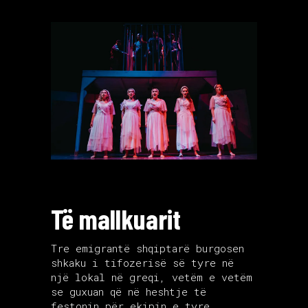
Të mallkuarit
Tre emigrantë shqiptarë burgosen
shkaku i tifozerisë së tyre në
një lokal në greqi, vetëm e vetëm
se guxuan që në heshtje të
festonin për ekipin e tyre.