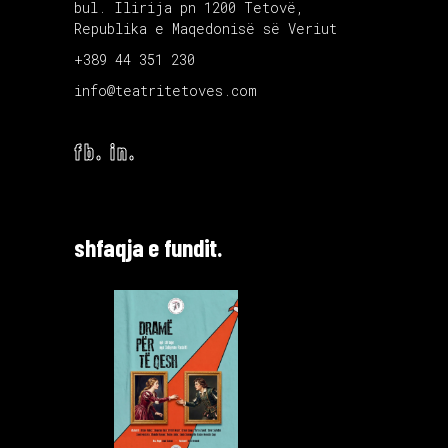
bul. Ilirija pn 1200 Tetovë,
Republika e Maqedonisë së Veriut
+389 44 351 230
info@teatritetoves.com
fb.
in.
shfaqja e fundit.