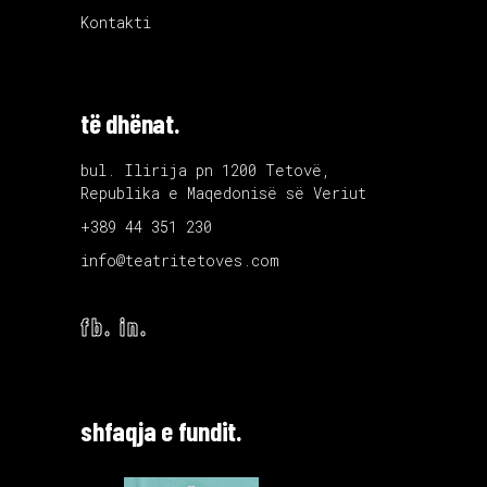
Kontakti
të dhënat.
bul. Ilirija pn 1200 Tetovë,
Republika e Maqedonisë së Veriut
+389 44 351 230
info@teatritetoves.com
fb.
in.
shfaqja e fundit.