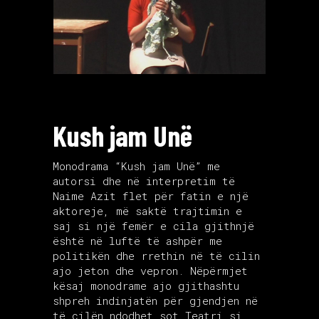
Kush jam Unë
Monodrama “Kush jam Unë” me
autorsi dhe në interpretim të
Naime Azit flet për fatin e një
aktoreje, më saktë trajtimin e
saj si një femër e cila gjithnjë
është në luftë të ashpër me
politikën dhe rrethin në të cilin
ajo jeton dhe vepron. Nëpërmjet
kësaj monodrame ajo gjithashtu
shpreh indinjatën për gjendjen në
të cilën ndodhet sot Teatri si