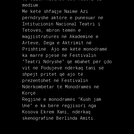
medium.
Me këtë shfaqje Naime Azi
përndryshe aktore e punësuar në
Intitucionin Nacional Teatri i
Tetovës, mbron temën e
magjistraturës në Akademinë e
Arteve, Dega e Aktrimit në
Prishtinë. Ajo me këtë monodramë
ka marrë pjesë në Festivalin
“Teatri Ndryshe” që mbahet për çdo
vit në Podujevë ndërkaq tani së
shpejt pritet që ajo të
prezentohet në Festivalin
Ndërkombëtar të Monodramës në
Korçë.
Regjinë e monodramës “Kush jam
Unë” e ka bërë regjisori nga
Kosova Ekrem Xani, ndërkaq
skenografinë Berlinda Amiti.