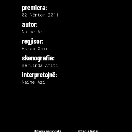
premiera:
02 Nëntor 2011
autor:
Naime Azi
regjisor:
Ekrem Xani
skenografia:
Berlinda Amiti
interpretojnë:
Naime Azi
shfaqja paraprake
shfaqja tjetër