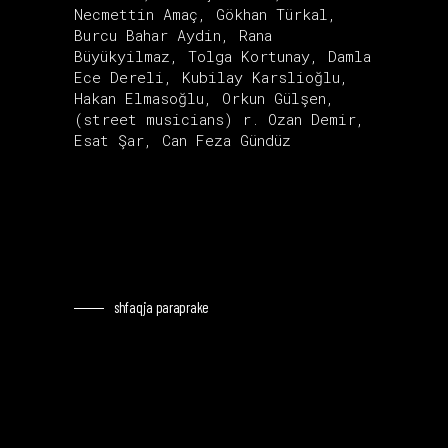
Necmettin Amaç, Gökhan Türkal,
Burcu Bahar Aydin, Rana
Büyükyilmaz, Tolga Kortunay, Damla
Ece Dereli, Kubilay Karslioğlu,
Hakan Elmasoğlu, Orkun Gülşen,
(street musicians) r. Ozan Demir,
Esat Şar, Can Feza Gündüz
shfaqja paraprake