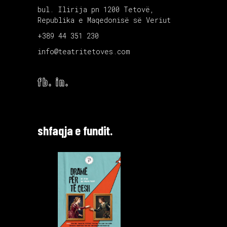
bul. Ilirija pn 1200 Tetovë,
Republika e Maqedonisë së Veriut
+389 44 351 230
info@teatritetoves.com
fb.
in.
shfaqja e fundit.