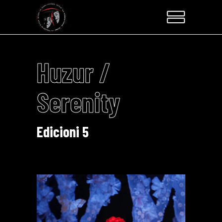
Huzur /
Serenity
Edicioni 5