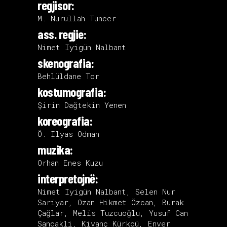
regjisor:
M. Nurullah Tuncer
ass. regjie:
Nimet Iyigün Nalbant
skenografia:
Behlüldane Tor
kostumografia:
Şirin Dağtekin Yenen
koreografia:
Ö. Ilyas Odman
muzika:
Orhan Enes Kuzu
interpretojnë:
Nimet Iyigün Nalbant, Selen Nur
Sariyar, Ozan Hikmet Özcan, Burak
Çağlar, Melis Tuzcuoğlu, Yusuf Can
Sancakli, Kivanç Kürkcü, Enver