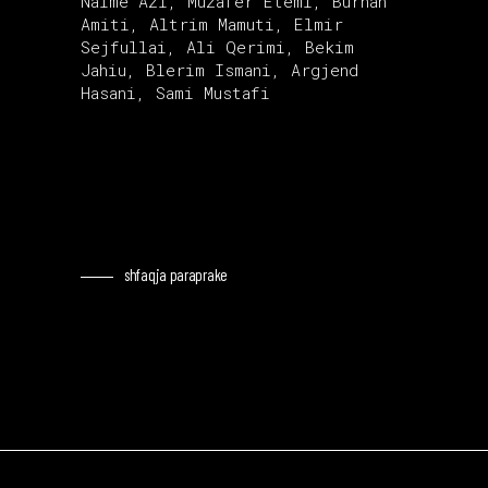
Naime Azi, Muzafer Etemi, Burhan
Amiti, Altrim Mamuti, Elmir
Sejfullai, Ali Qerimi, Bekim
Jahiu, Blerim Ismani, Argjend
Hasani, Sami Mustafi
shfaqja paraprake