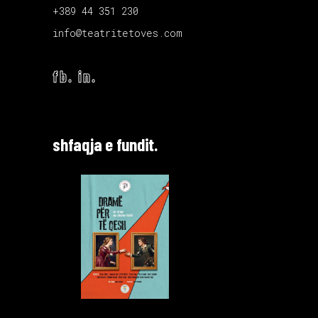
+389 44 351 230
info@teatritetoves.com
fb.
in.
shfaqja e fundit.