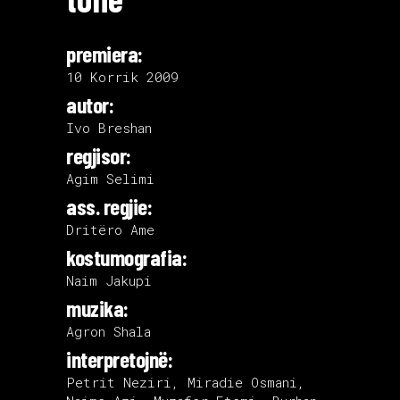
premiera:
10 Korrik 2009
autor:
Ivo Breshan
regjisor:
Agim Selimi
ass. regjie:
Dritëro Ame
kostumografia:
Naim Jakupi
muzika:
Agron Shala
interpretojnë:
Petrit Neziri, Miradie Osmani,