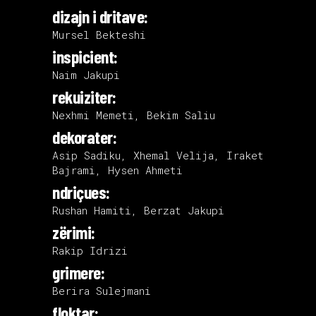
dizajn i dritave:
Mursel Bekteshi
inspicient:
Naim Jakupi
rekuiziter:
Nexhmi Memeti, Bekim Saliu
dekorater:
Asip Sadiku, Xhemal Velija, Iraket
Bajrami, Hysen Ahmeti
ndriçues:
Rushan Hamiti, Berzat Jakupi
zërimi:
Rakip Idrizi
grimere:
Berira Sulejmani
floktar: