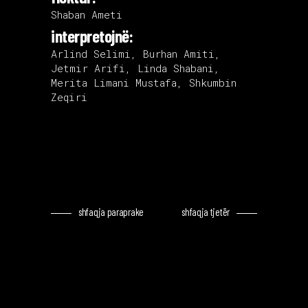
Shaban Ameti
interpretojnë:
Arlind Selimi, Burhan Amiti,
Jetmir Arifi, Linda Shabani,
Merita Limani Mustafa, Shkumbin
Zeqiri
shfaqja paraprake
shfaqja tjetër