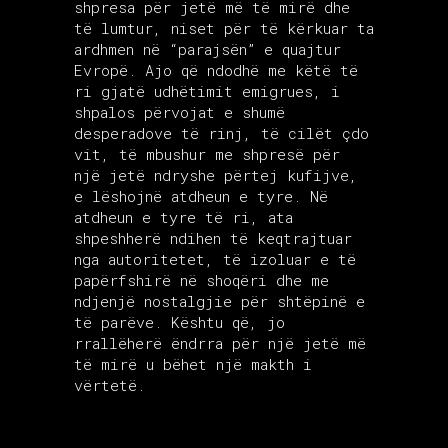
shpresa për jetë më të mirë dhe
të lumtur, niset për të kërkuar ta
ardhmen në “parajsën” e quajtur
Evropë. Ajo që ndodhë me këtë të
ri gjatë udhëtimit emigrues, i
shpalos përvojat e shumë
desperadove të rinj, të cilët çdo
vit, të mbushur me shpresë për
një jetë ndryshe përtej kufijve,
e lëshojnë atdheun e tyre. Në
atdheun e tyre të ri, ata
shpeshherë ndihen të keqtrajtuar
nga autoritetet, të izoluar e të
papërfshirë në shoqëri dhe me
ndjenjë nostalgjie për shtëpinë e
të parëve. Kështu që, jo
rrallëherë ëndrra për një jetë më
të mirë u bëhet një makth i
vërtetë.