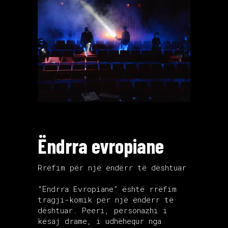
Ëndrra evropiane
Rrëfim për një ëndërr të dështuar
“Ëndrra Evropiane” është rrëfim
tragji-komik për një ëndërr të
dështuar. Peeri, personazhi i
kësaj drame, i udhëhequr nga