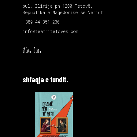
bul. Ilirija pn 1200 Tetovë,
Republika e Maqedonisë së Veriut
+389 44 351 230
info@teatritetoves.com
fb.
in.
shfaqja e fundit.