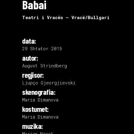
Babai
Teatri i Vracës – Vracë/Bullgari
data:
29 Shtator 2015
autor:
August Strindberg
regjisor:
Ljupço Gjeorgjievski
skenografia:
Maria Dimanova
kostumet:
Maria Dimanova
muzika:
Marjan Neçak