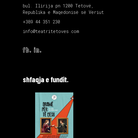
bul. Ilirija pn 1200 Tetovë,
Republika e Maqedonisë së Veriut
+389 44 351 230
info@teatritetoves.com
fb.
in.
shfaqja e fundit.