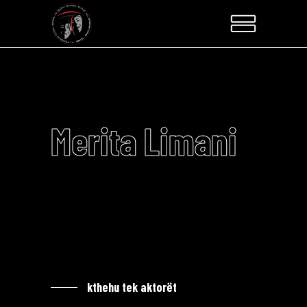
Merita Limani
kthehu tek aktorët