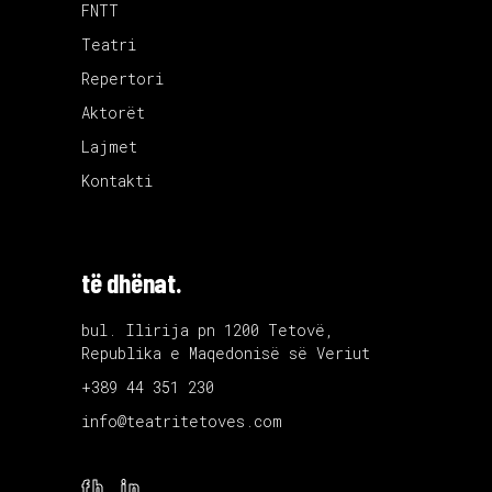
FNTT
Teatri
Repertori
Aktorët
Lajmet
Kontakti
të dhënat.
bul. Ilirija pn 1200 Tetovë,
Republika e Maqedonisë së Veriut
+389 44 351 230
info@teatritetoves.com
fb.
in.