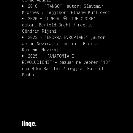
2018 – “TANGO”, autor: Slavomir
Mrozhek / regjisor: Elhame Kutllovci
2020 – “OPERA PËR TRE GROSH”
autor: Bertold Breht / regjia:
Qëndrim Rijani
2023 – “ËNDRRA EVROPIANE“ ,autor :
Jeton Neziraj / regjia : Blerta
Rustemi Neziraj
2025 – .”ANATOMIA E
REVOLUCIONIT”- bazuar ne vepren “13”
nga Mike Bartlet / regjia: Butrint
Pasha
linqe.