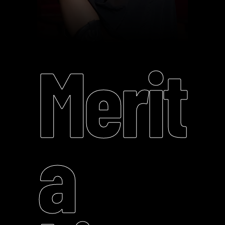
Merit
a